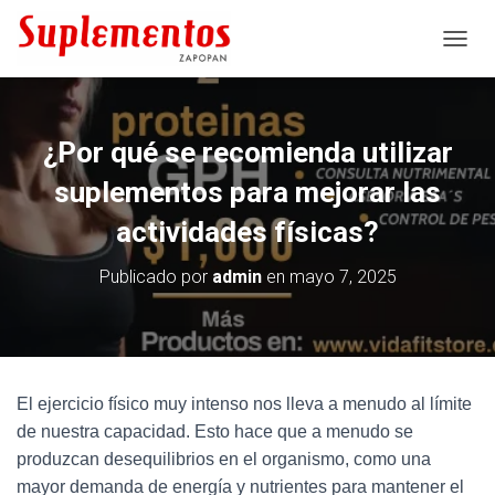
C
A
M
B
I
¿Por qué se recomienda utilizar
A
R
suplementos para mejorar las
M
O
actividades físicas?
D
O
Publicado por
admin
en
mayo 7, 2025
D
E
N
A
V
E
El ejercicio físico muy intenso nos lleva a menudo al límite
G
de nuestra capacidad. Esto hace que a menudo se
A
C
produzcan desequilibrios en el organismo, como una
I
mayor demanda de energía y nutrientes para mantener el