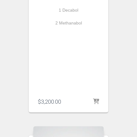
1 Decabol
2 Methanabol
$
3,200.00