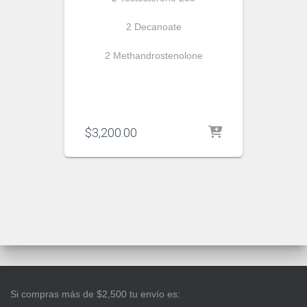
2 Decanoate
2 Methandrostenolone
$
3,200.00
Si compras más de $2,500 tu envío es: