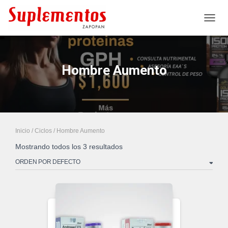
CAMB
Hombre Aumento
Inicio
/
Ciclos
/ Hombre Aumento
Mostrando todos los 3 resultados