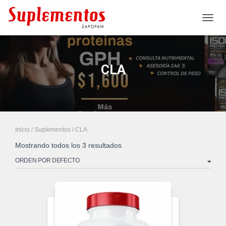
CAMB
CLA
Inicio
/
Suplementos
/ CLA
Mostrando todos los 3 resultados