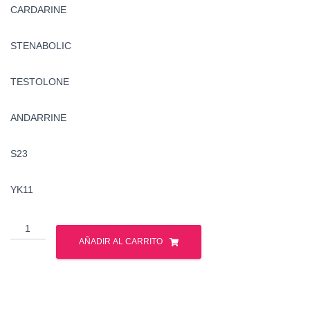
CARDARINE
STENABOLIC
TESTOLONE
ANDARRINE
S23
YK11
Sarms
-
AÑADIR AL CARRITO
Ciclo
-
Gph
Pharmaceuticals