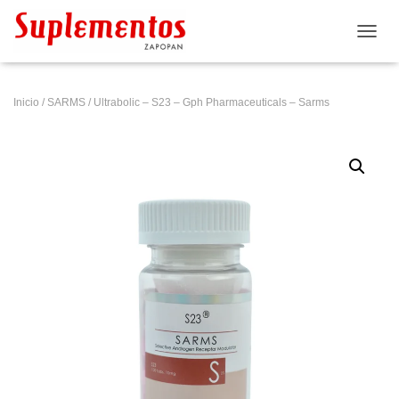
CAMB
Inicio
/
SARMS
/ Ultrabolic – S23 – Gph Pharmaceuticals – Sarms