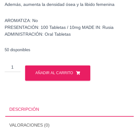
Además, aumenta la densidad ósea y la libido femenina
AROMATIZA:
No
PRESENTACIÓN:
100 Tabletas / 10mg
MADE IN:
Rusia
ADMINISTRACIÓN:
Oral Tabletas
50 disponibles
Ultrabolic
-
AÑADIR AL CARRITO
S23
-
Gph
Pharmaceuticals
-
DESCRIPCIÓN
Sarms
cantidad
VALORACIONES (0)