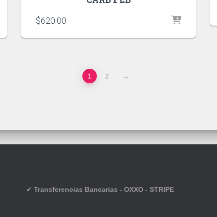
$
620.00
1
2
→
✔
Transferencias Bancarias - OXXO - STRIPE