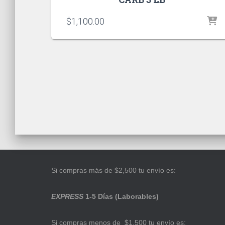
$
1,100.00
Si compras más de $2,500 tu envío es:
EXPRESS
1-5 Días (Laborables)
Si compras menos de $1,500 tu envío es: