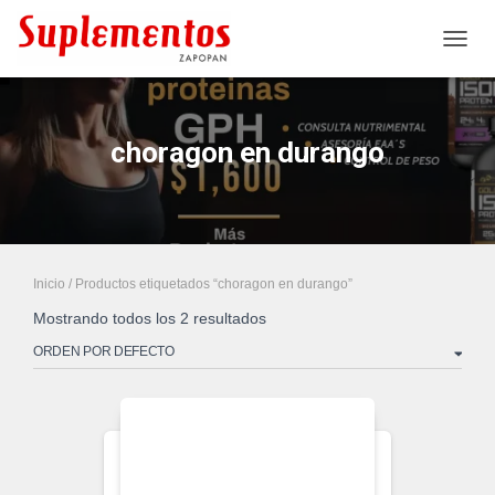
CAMB
choragon en durango
Inicio
/ Productos etiquetados “choragon en durango”
Mostrando todos los 2 resultados