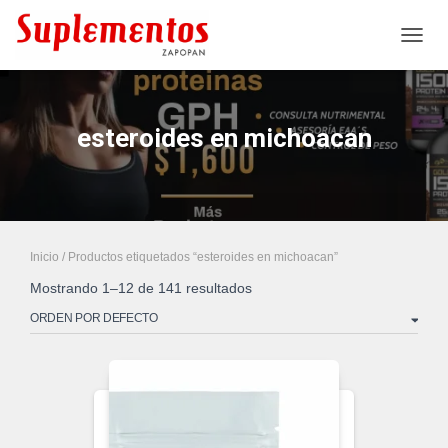
CAMB
esteroides en michoacan
Inicio
/ Productos etiquetados “esteroides en michoacan”
Mostrando 1–12 de 141 resultados