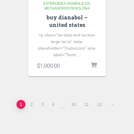
ESTEROIDES ANABOLICOS
METHANDROSTENOLONA
buy dianabol –
united states
<p class="tw-data-text tw-text-
large tw-ta" data-
placeholder="Traducción" aria-
label="Texto ...
$
1,000.00
1
2
3
4
10
11
12
→
…