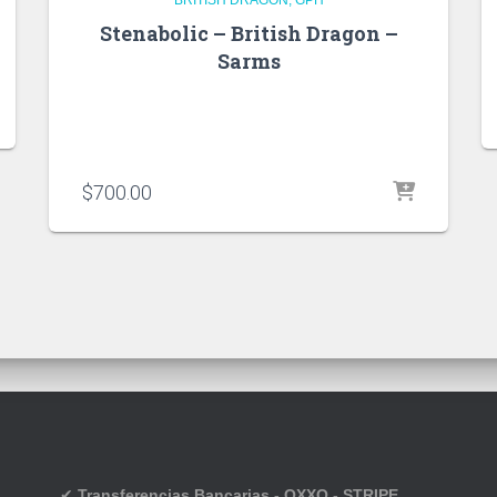
Stenabolic – British Dragon –
Sarms
$
700.00
✔
Transferencias Bancarias - OXXO - STRIPE