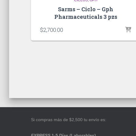
Sarms – Ciclo – Gph
Pharmaceuticals 3 pzs
$
2,700.00
Si compras más de $2,500 tu envío es:
EXPRESS
1-5 Días (Laborables)