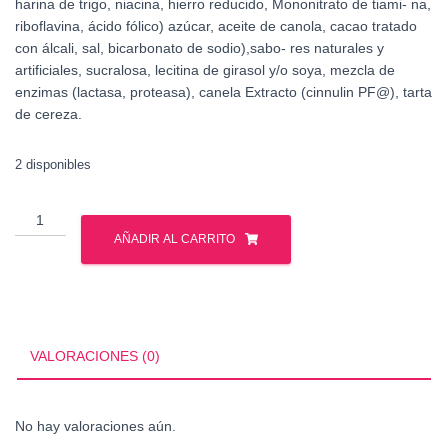
harina de trigo, niacina, hierro reducido, Mononitrato de tiami- na,
riboflavina, ácido fólico) azúcar, aceite de canola, cacao tratado
con álcali, sal, bicarbonato de sodio),sabo- res naturales y
artificiales, sucralosa, lecitina de girasol y/o soya, mezcla de
enzimas (lactasa, proteasa), canela Extracto (cinnulin PF@), tarta
de cereza.
2 disponibles
MUTANT
MASS
AÑADIR AL CARRITO
15
LBS
cantidad
VALORACIONES (0)
No hay valoraciones aún.