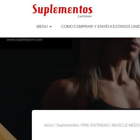
MENU
COMO COMPRAR Y ENVÍO A ESTADOS UNID
Inicio
/
Suplementos
/
PRE-ENTRENO
/ MUSCLE MEDS