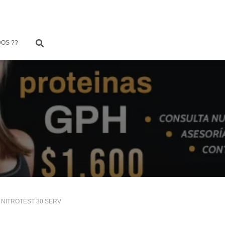
OS ??
 NITROTEST 30 SERV