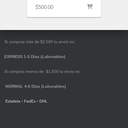
$
500.00
Si compras más de $2,500 tu envío es:
EXPRESS
1-5 Días (Laborables)
Si compras menos de $1,500 tu envío es:
NORMAL 4-6 Días (Laborables)
Estafeta
•
FedEx
•
DHL