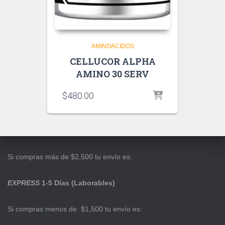
AMINOACIDOS
CELLUCOR ALPHA
AMINO 30 SERV
$
480.00
Si compras más de $2,500 tu envío es:
EXPRESS
1-5 Días (Laborables)
Si compras menos de $1,500 tu envío es: