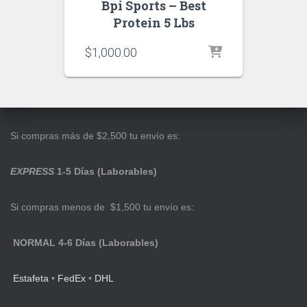
Bpi Sports – Best
Protein 5 Lbs
$
1,000.00
Si compras más de $2,500 tu envío es:
EXPRESS
1-5 Días (Laborables)
Si compras menos de $1,500 tu envío es:
NORMAL 4-6 Días (Laborables)
Estafeta
•
FedEx
•
DHL