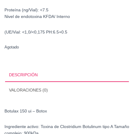
Proteína (ng/Vial):
<7.5
Nivel de endotoxina
KFDA/ Interno
(UE/Vial:
<1,0/<0,175
PH:
6.5+0.5
Agotado
DESCRIPCIÓN
VALORACIONES (0)
Botulax 150 ui – Botox
Ingrediente activo:
Toxina de Clostridium Botulinum tipo A
Tamaño
complejo:
900kDa