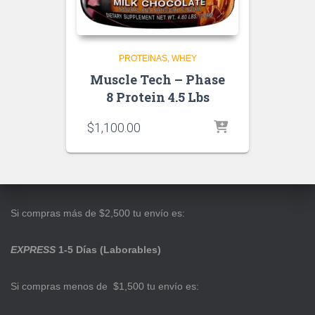
PROTEINAS
WHEY
Muscle Tech – Phase
8 Protein 4.5 Lbs
$
1,100.00
Si compras más de $2,500 tu envío es:
EXPRESS
1-5 Días (Laborables)
Si compras menos de $1,500 tu envío es: