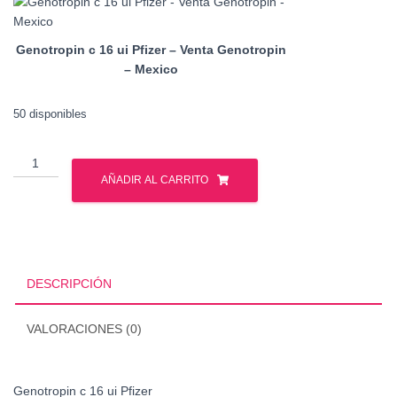
Genotropin c 16 ui Pfizer – Venta Genotropin
– Mexico
50 disponibles
Genotropin
c
AÑADIR AL CARRITO
16
ui
Pfizer
cantidad
DESCRIPCIÓN
VALORACIONES (0)
Genotropin c 16 ui Pfizer