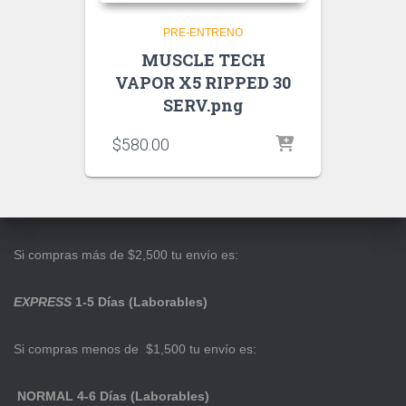
PRE-ENTRENO
MUSCLE TECH
VAPOR X5 RIPPED 30
SERV.png
$
580.00
Si compras más de $2,500 tu envío es:
EXPRESS
1-5 Días (Laborables)
Si compras menos de $1,500 tu envío es:
NORMAL 4-6 Días (Laborables)