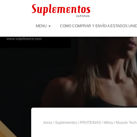
MENU
COMO COMPRAR Y ENVÍO A ESTADOS UNID
Inicio
/
Suplementos
/
PROTEINAS
/
Whey
/ Muscle Tech