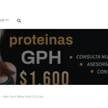
OS ??
 – Nitro Tech Whey Gold 5.03 Lbs