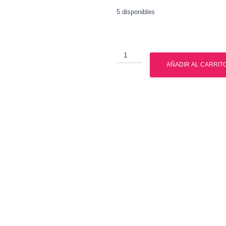
5 disponibles
Muscle
Tech
AÑADIR AL CARRIT
-
Nitro
Tech
Whey
Gold
5.03
Lbs
cantidad