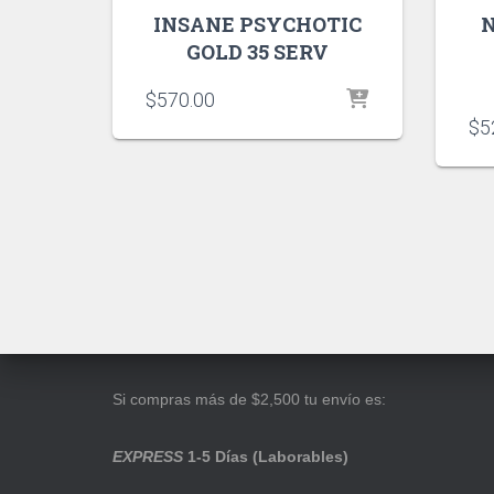
INSANE PSYCHOTIC
GOLD 35 SERV
$
570.00
$
5
Si compras más de $2,500 tu envío es:
EXPRESS
1-5 Días (Laborables)