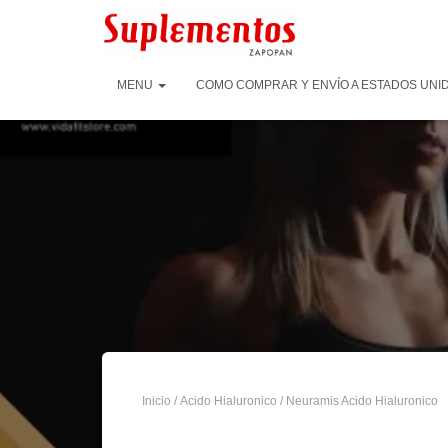
MENU
COMO COMPRAR Y ENVÍO A ESTADOS UNID
Inicio
/
Acido Hialuronico
/ Neuramis Acido Hialuronico