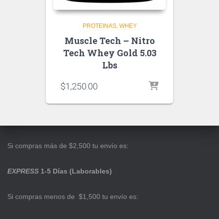
PROTEINAS
WHEY
Muscle Tech – Nitro
Tech Whey Gold 5.03
Lbs
$
1,250.00
Si compras más de $2,500 tu envío es:
EXPRESS
1-5 Días (Laborables)
Si compras menos de $1,500 tu envío es: