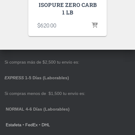
ISOPURE ZERO CARB
1 LB
$
620.00
Si compras más de $2,500 tu envío es:
EXPRESS
1-5 Días (Laborables)
Si compras menos de $1,500 tu envío es:
NORMAL 4-6 Días (Laborables)
Estafeta
•
FedEx
•
DHL