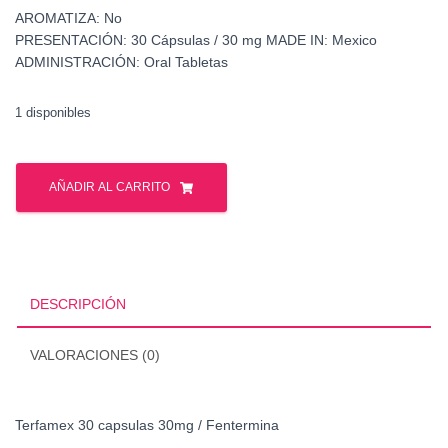
AROMATIZA:
No
PRESENTACIÓN:
30 Cápsulas / 30 mg
MADE IN:
Mexico
ADMINISTRACIÓN:
Oral Tabletas
1 disponibles
Terfamex
30
AÑADIR AL CARRITO
capsulas
30mg
cantidad
DESCRIPCIÓN
VALORACIONES (0)
Terfamex 30 capsulas 30mg / Fentermina