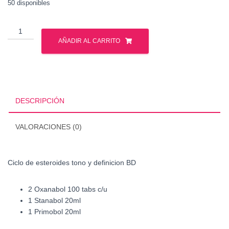
50 disponibles
Ciclo
de
AÑADIR AL CARRITO
esteroides
tono
y
definicion
BD
DESCRIPCIÓN
cantidad
VALORACIONES (0)
Ciclo de esteroides tono y definicion BD
2 Oxanabol 100 tabs c/u
1 Stanabol 20ml
1 Primobol 20ml