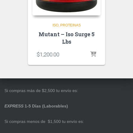
ISO
PROTEINAS
Mutant – Iso Surge 5
Lbs
$
1,200.00
Si compras más de $2,500 tu envío es:
EXPRESS
1-5 Días (Laborables)
Si compras menos de $1,500 tu envío es: