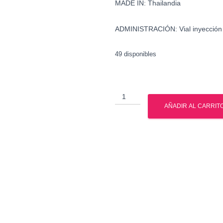
MADE IN: Thailandia
ADMINISTRACIÓN: Vial inyección
49 disponibles
Tri
Trembolona
AÑADIR AL CARRIT
-
British
Dragon
cantidad