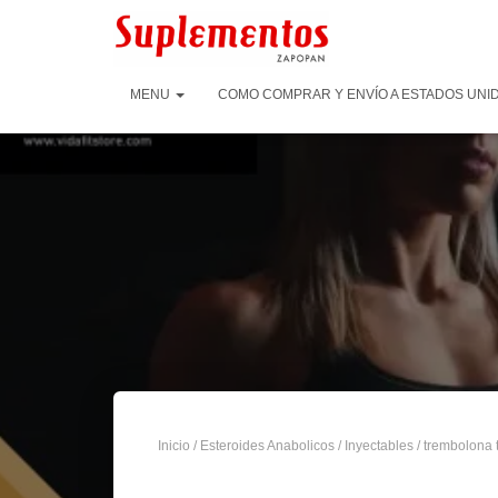
MENU
COMO COMPRAR Y ENVÍO A ESTADOS UNID
Inicio
/
Esteroides Anabolicos
/
Inyectables
/
trembolona t