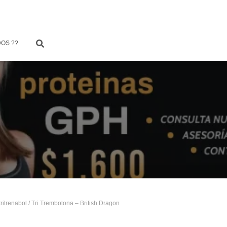
OS ??
ritrenabol
/ Tri Trembolona – British Dragon