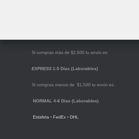
Si compras más de $2,500 tu envío es:
EXPRESS
1-5 Días (Laborables)
Si compras menos de $1,500 tu envío es:
NORMAL 4-6 Días (Laborables)
Estafeta
•
FedEx
•
DHL