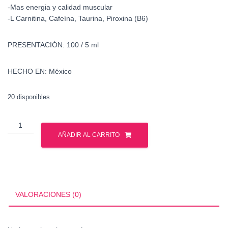
-Mas energia y calidad muscular
-L Carnitina, Cafeína, Taurina, Piroxina (B6)
PRESENTACIÓN:
100 / 5 ml
HECHO EN:
México
20 disponibles
UN
Incinerador
AÑADIR AL CARRITO
de
Grasa
Xtreme
Liquid
mesoterapia
VALORACIONES (0)
cantidad