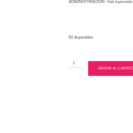
ADMINISTRACIÓN: Vial inyección
50 disponibles
Venta
Equipoise
AÑADIR AL CARRIT
-
Venta
Boldenona
cantidad