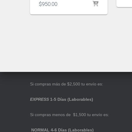
$
950.00
Si compras más de $2,500 tu envío es:
EXPRESS
1-5 Días (Laborables)
Si compras menos de $1,500 tu envío es:
NORMAL 4-6 Días (Laborables)