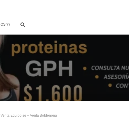
OS ??
 Venta Equipoise – Venta Boldenona