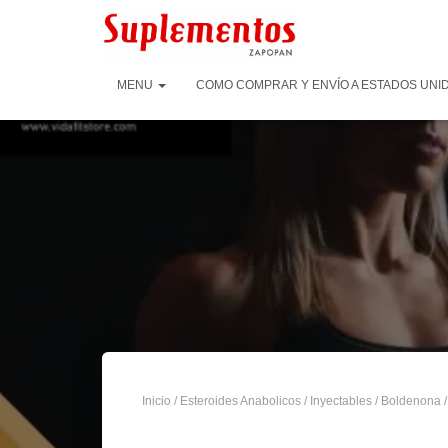
MENU
COMO COMPRAR Y ENVÍO A ESTADOS UNID
Inicio
/
Esteroides Anabolicos
/
Inyectables
/
Boldenona
/