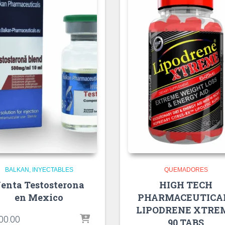
BALKAN
INYECTABLES
QUEMADORES
enta Testosterona
HIGH TECH
en Mexico
PHARMACEUTICA
LIPODRENE XTRE
00.00
90 TABS