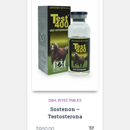
D&H
INYECTABLES
Sostenon –
Testosterona
$
950.00