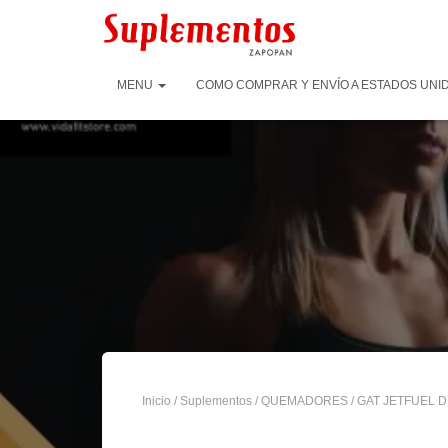
MENU
COMO COMPRAR Y ENVÍO A ESTADOS UNID
Inicio
/
Suplementos
/
QUEMADORES
/ GAT JETFUEL D