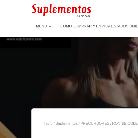
MENU
COMO COMPRAR Y ENVÍO A ESTADOS UNID
Inicio
/
Suplementos
/
PRECURSORES
/ RONNIE COLE