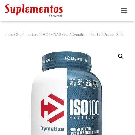
CAMB
Inicio
/
Suplementos
/
PROTEINAS
/
Iso
/ Dymatize – Iso 100 Protein 3 Lbs