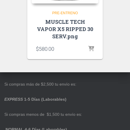
PRE-ENTRENO
MUSCLE TECH
VAPOR X5 RIPPED 30
SERV.png
$
580.00
Si compras más de $2,500 tu envío es:
EXPRESS
1-5 Días (Laborables)
Si compras menos de $1,500 tu envío es:
NORMAL 4-6 Días (Laborables)