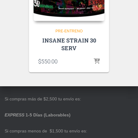
PRE-ENTRENO
INSANE STRAIN 30
SERV
$
550.00
Si compras más de $2,500 tu envío es:
EXPRESS
1-5 Días (Laborables)
Si compras menos de $1,500 tu envío es: