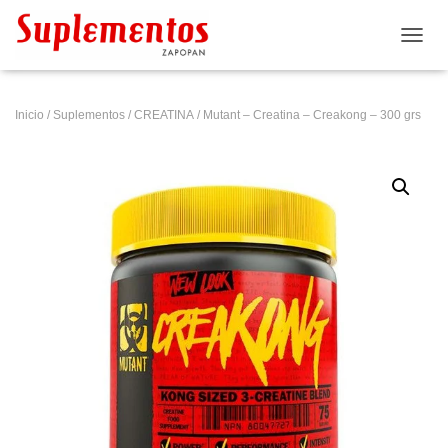
CAMB
Inicio
/
Suplementos
/
CREATINA
/ Mutant – Creatina – Creakong – 300 grs