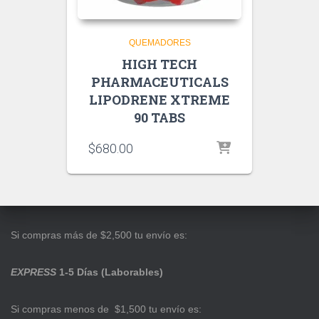
QUEMADORES
HIGH TECH
PHARMACEUTICALS
LIPODRENE XTREME
90 TABS
$
680.00
Si compras más de $2,500 tu envío es:
EXPRESS
1-5 Días (Laborables)
Si compras menos de $1,500 tu envío es: