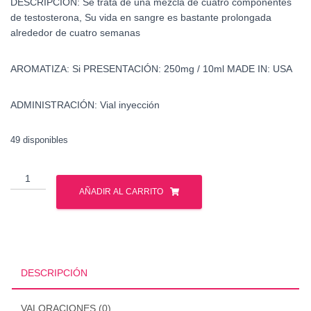
DESCRIPCIÓN:
Se trata de una mezcla de cuatro componentes
de testosterona, Su vida en sangre es bastante prolongada
alrededor de cuatro semanas
AROMATIZA:
Si
PRESENTACIÓN:
250mg / 10ml
MADE IN:
USA
ADMINISTRACIÓN:
Vial inyección
49 disponibles
Sostenon
250
AÑADIR AL CARRITO
-
Testosterona
250
-
Watson
DESCRIPCIÓN
cantidad
VALORACIONES (0)