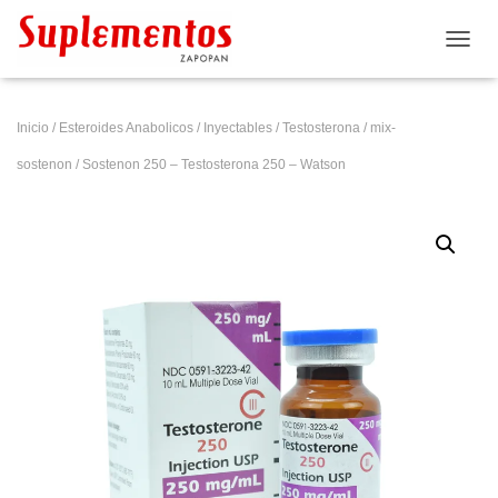
CAMB
Inicio
/
Esteroides Anabolicos
/
Inyectables
/
Testosterona
/
mix-
sostenon
/ Sostenon 250 – Testosterona 250 – Watson