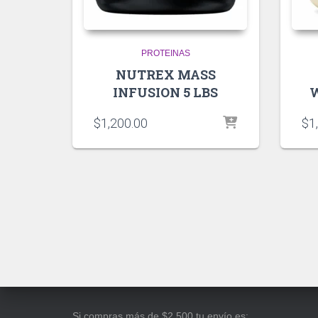
PROTEINAS
NUTREX MASS
INFUSION 5 LBS
W
$
1,200.00
$
1
Si compras más de $2,500 tu envío es: