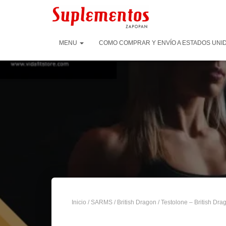
MENU
COMO COMPRAR Y ENVÍO A ESTADOS UNID
Inicio
/
SARMS
/
British Dragon
/ Testolone – British Dr