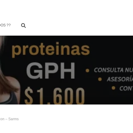
OS ??
agon – Sarms