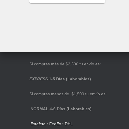
Si compras más de $2,500 tu envío es:
EXPRESS
1-5 Días (Laborables)
Si compras menos de $1,500 tu envío es:
NORMAL 4-6 Días (Laborables)
Estafeta
•
FedEx
•
DHL