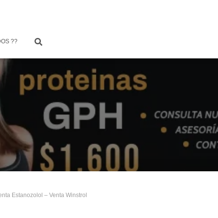
OS ??
enta Estanozolol – Venta Winstrol