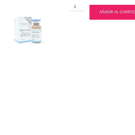
Venta
Estanozolol
AÑADIR AL CARRIT
-
Venta
Winstrol
cantidad