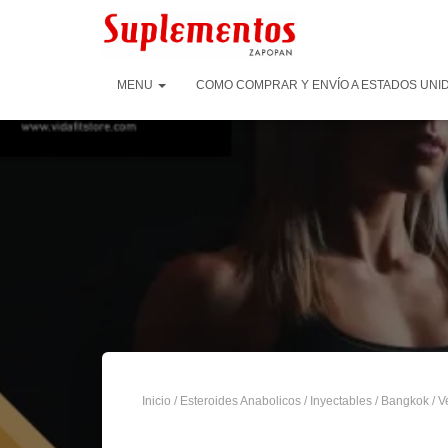
MENU
COMO COMPRAR Y ENVÍO A ESTADOS UNID
Inicio
/
Esteroides Anabolicos
/
Inyectables
/
Bangkok
/ V