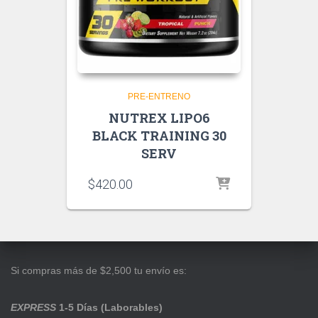
PRE-ENTRENO
NUTREX LIPO6
BLACK TRAINING 30
SERV
$
420.00
Si compras más de $2,500 tu envío es:
EXPRESS
1-5 Días (Laborables)