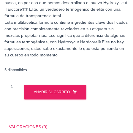
busca, es por eso que hemos desarrollado el nuevo Hydroxy- cut
Hardcore®® Elite, un verdadero termogénico de élite con una
fórmula de transparencia total.
Esta multifacética fórmula contiene ingredientes clave dosificados
con precisión completamente revelados en su etiqueta sin
mezclas propieta- rias. Eso significa que a diferencia de algunas
fórmulas termogénicas, con Hydroxycut Hardcore® Elite no hay
suposiciones, usted sabe exactamente lo que está poniendo en
su cuerpo en todo momento
5 disponibles
MUSCLE
TECH
AÑADIR AL CARRITO
HYDROXYCUT
HARCORE
ELITE
100
CAPS
VALORACIONES (0)
cantidad