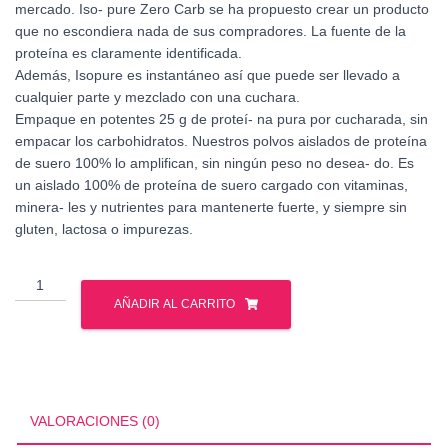
mercado. Iso- pure Zero Carb se ha propuesto crear un producto
que no escondiera nada de sus compradores. La fuente de la
proteína es claramente identificada.
Además, Isopure es instantáneo así que puede ser llevado a
cualquier parte y mezclado con una cuchara.
Empaque en potentes 25 g de proteí- na pura por cucharada, sin
empacar los carbohidratos. Nuestros polvos aislados de proteína
de suero 100% lo amplifican, sin ningún peso no desea- do. Es
un aislado 100% de proteína de suero cargado con vitaminas,
minera- les y nutrientes para mantenerte fuerte, y siempre sin
gluten, lactosa o impurezas.
NATURES
BEST
AÑADIR AL CARRITO
ISOPURE
ZERO
CARB
1
LB
VALORACIONES (0)
cantidad