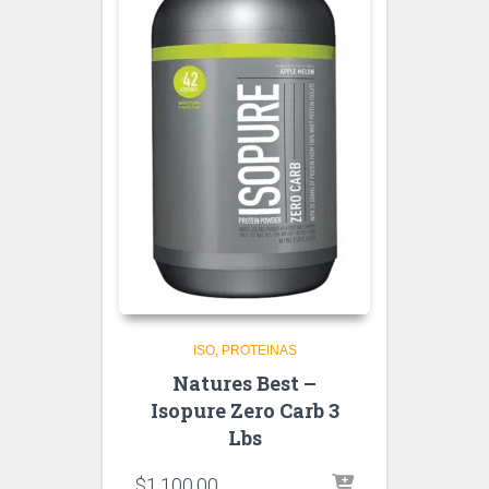
ISO
PROTEINAS
Natures Best –
Isopure Zero Carb 3
Lbs
$
1,100.00