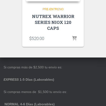
PRE-ENTRENO
NUTREX WARRIOR
SERIES NIOX 120
CAPS
$
520.00
Si compras más de $2,500 tu envío es:
EXPRESS
1-5 Días (Laborables)
Si compras menos de $1,500 tu envío es:
NORMAL 4-6 Días (Laborables)