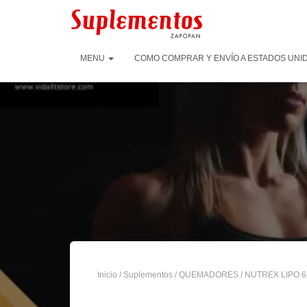
MENU
COMO COMPRAR Y ENVÍO A ESTADOS UNID
Inicio
/
Suplementos
/
QUEMADORES
/ NUTREX LIPO 