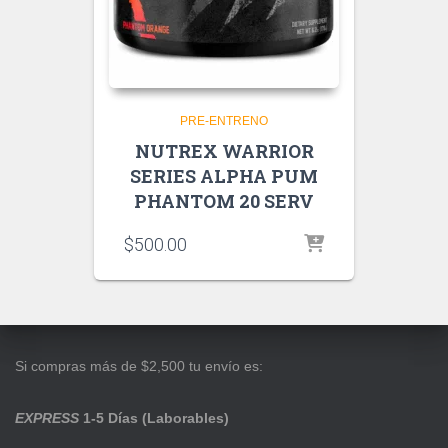
PRE-ENTRENO
NUTREX WARRIOR
SERIES ALPHA PUM
PHANTOM 20 SERV
$
500.00
Si compras más de $2,500 tu envío es:
EXPRESS
1-5 Días (Laborables)