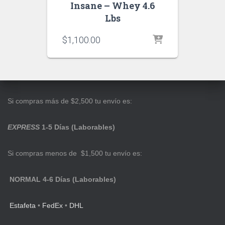
Insane – Whey 4.6
Lbs
$
1,100.00
Si compras más de $2,500 tu envío es:
EXPRESS
1-5 Días (Laborables)
Si compras menos de $1,500 tu envío es:
NORMAL 4-6 Días (Laborables)
Estafeta
•
FedEx
•
DHL