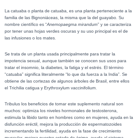
La catuaba o planta de catuaba, es una planta perteneciente a la
familia de las Bignoniáceas, la misma que la del guayabo. Su
nombre científico es “
Anemopaegma mirandum
” y se caracteriza
por tener unas hojas verdes oscuras y su uso principal es el de
las infusiones o los mates.
Se trata de un planta usada principalmente para tratar la
impotencia sexual, aunque también se conocen sus usos para
tratar el insomnio, la diabetes, la fatiga y el estrés. El término
“catuaba” significa literalmente “lo que da fuerza a la India”. Se
obtiene de las cortezas de algunos árboles de Brasil, entre ellos
el Trichilia catigua y Erythroxylum vaccinifolium.
Tribulus
los beneficios de tomar este suplemento natural son
muchos: optimiza los niveles hormonales de testosterona,
estimula la libido tanto en hombres como en mujeres, ayuda en la
disfunción eréctil, mejora la producción de espermatozoides
incrementando la fertilidad, ayuda en la fase de crecimiento
muscular, mejora nuestro estado de ánimo, ayuda al sistema