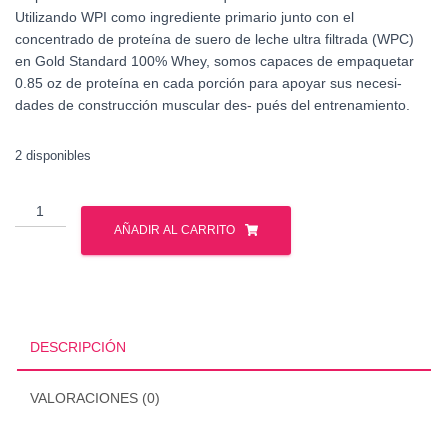
Utilizando WPI como ingrediente primario junto con el
concentrado de proteína de suero de leche ultra filtrada (WPC)
en Gold Standard 100% Whey, somos capaces de empaquetar
0.85 oz de proteína en cada porción para apoyar sus necesi-
dades de construcción muscular des- pués del entrenamiento.
2 disponibles
Optimun
Nutrition
AÑADIR AL CARRITO
-
Whey
Gold
Standar
2
DESCRIPCIÓN
Lbs
cantidad
VALORACIONES (0)