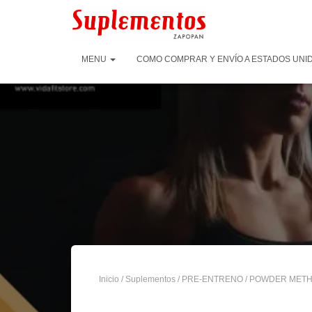
MENU
COMO COMPRAR Y ENVÍO A ESTADOS UNID
Inicio
/
Suplementos
/
PRE-ENTRENO
/ POWDER METH