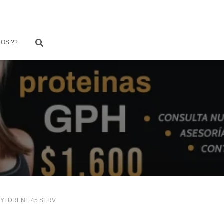
OS ??
YLDRENE 45 SERV