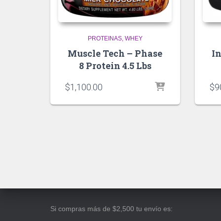
PROTEINAS
WHEY
Muscle Tech – Phase
I
8 Protein 4.5 Lbs
$
1,100.00
$
9
Si compras más de $2,500 tu envío es: