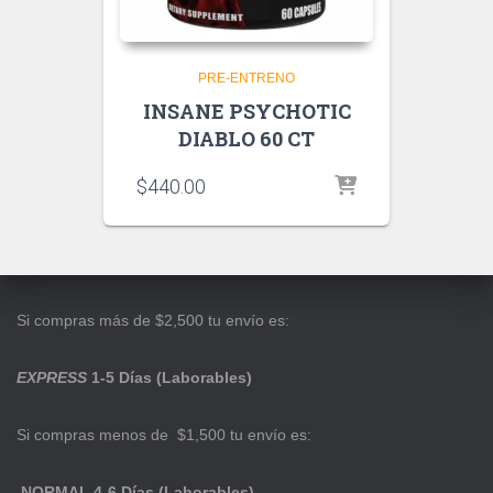
PRE-ENTRENO
INSANE PSYCHOTIC
DIABLO 60 CT
$
440.00
Si compras más de $2,500 tu envío es:
EXPRESS
1-5 Días (Laborables)
Si compras menos de $1,500 tu envío es:
NORMAL 4-6 Días (Laborables)