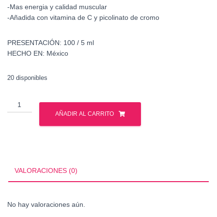
-Mas energia y calidad muscular
-Añadida con vitamina de C y picolinato de cromo
PRESENTACIÓN:
100 / 5 ml
HECHO EN:
México
20 disponibles
UN
Incinerador
AÑADIR AL CARRITO
de
Grasa
Xtreme
Active
mesoterapia
VALORACIONES (0)
cantidad
No hay valoraciones aún.