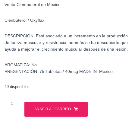
Venta Clembuterol en Mexico
Clenbuterol / Oxyflux
DESCRIPCIÓN:
Está asociado a un incremento en la producción
de fuerza muscular y resistencia, además se ha descubierto que
ayuda a mejorar el crecimiento muscular después de una lesión.
AROMATIZA:
No
PRESENTACIÓN:
75 Tabletas / 40mcg
MADE IN:
Mexico
49 disponibles
Venta
Clembuterol
AÑADIR AL CARRITO
en
Mexico
cantidad