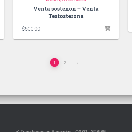
Venta sostenon – Venta
Testosterona
$
600.00
1
2
→
✔
Transferencias Bancarias - OXXO - STRIPE