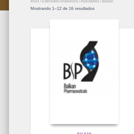
Inicio
/
Esteroides Anabolicos
/
Inyectables
/ Balkan
Mostrando 1–12 de 16 resultados
BALKAN