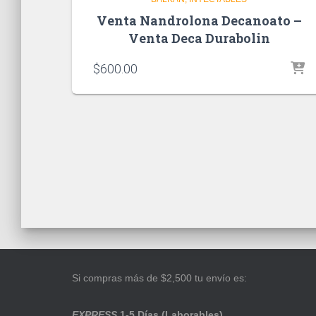
Venta Nandrolona Decanoato –
Venta Deca Durabolin
$
600.00
Si compras más de $2,500 tu envío es:
EXPRESS
1-5 Días (Laborables)