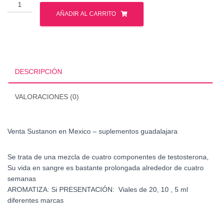
Venta
Sustanon
AÑADIR AL CARRITO
en
Mexico
cantidad
DESCRIPCIÓN
VALORACIONES (0)
Venta Sustanon en Mexico – suplementos guadalajara
Se trata de una mezcla de cuatro componentes de testosterona,
Su vida en sangre es bastante prolongada alrededor de cuatro
semanas
AROMATIZA: Si PRESENTACIÓN: Viales de 20, 10 , 5 ml
diferentes marcas