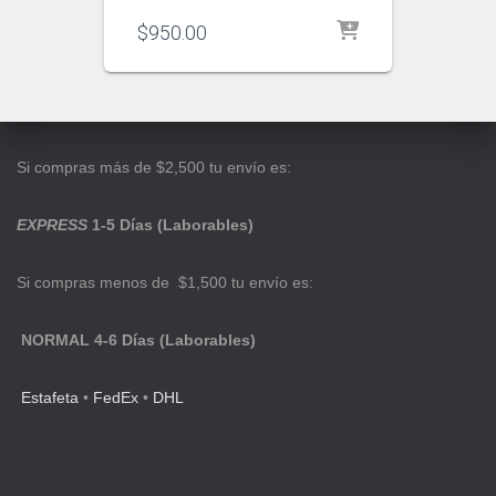
$
950.00
Si compras más de $2,500 tu envío es:
EXPRESS
1-5 Días (Laborables)
Si compras menos de $1,500 tu envío es:
NORMAL 4-6 Días (Laborables)
Estafeta
•
FedEx
•
DHL