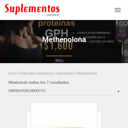
CAMB
Methenolona
Inicio
/
Esteroides Anabolicos
/
Inyectables
/ Methenolona
Mostrando todos los 7 resultados