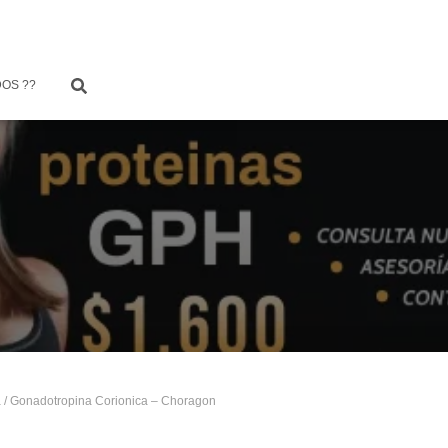
OS ??
a
/ Gonadotropina Corionica – Choragon