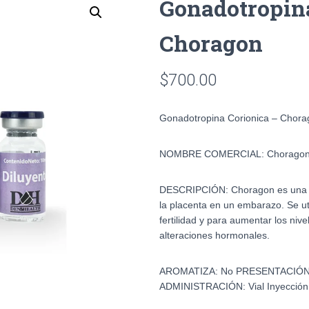
Gonadotropina
Choragon
$
700.00
Gonadotropina Corionica – Chora
NOMBRE COMERCIAL:
Chorago
DESCRIPCIÓN:
Choragon es una 
la placenta en un embarazo. Se uti
fertilidad y para aumentar los niv
alteraciones hormonales.
AROMATIZA:
No
PRESENTACIÓ
ADMINISTRACIÓN:
Vial Inyección