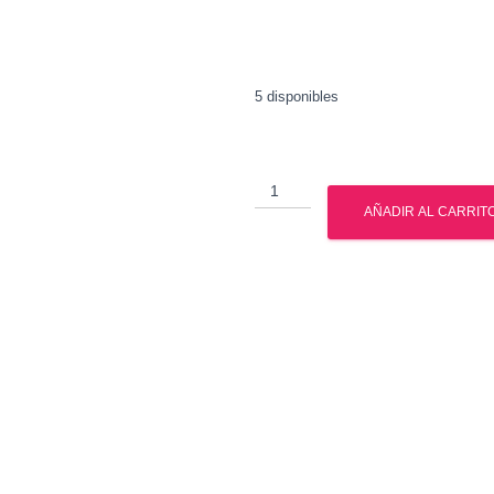
5 disponibles
Gonadotropina
Corionica
AÑADIR AL CARRIT
-
Choragon
cantidad