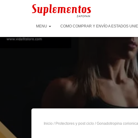
MENU
COMO COMPRAR Y ENVÍO A ESTADOS UNID
Inicio
/
Protectores y post ciclo
/
Gonadotropina corionic